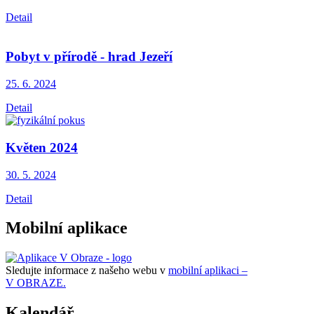
Detail
Pobyt v přírodě - hrad Jezeří
25. 6.
2024
Detail
Květen 2024
30. 5.
2024
Detail
Mobilní aplikace
Sledujte informace z našeho webu v
mobilní aplikaci –
V OBRAZE.
Kalendář