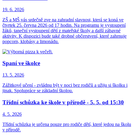
19. 6.
2026
ZŠ a MŠ vás srdečně zve na zahradní slavnost, která se koná ve
čtvrtek 25. června 2026 od 17 hodin. Na programu je vystoupení
žáků, taneční vystoupení dětí z mateřské školy a další zábavné
aktivity. K dispozici bude také drobné občerstvení, které zahrnuje
popcorn, klobásy a limonádu.
Spaní ve školce
13. 5.
2026
Zážitkové učení - zvládnu být v noci bez rodičů a užiju si školku i
jinak. Spolupráce se základní školou.
Třídní schůzka ke škole v přírodě - 5. 5. od 15:30
4. 5.
2026
Třídní schůzka je určena pouze pro rodiče dětí, které jedou na školu
v přírodě.