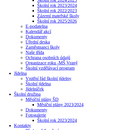
Školní rok 2024⁄2025
Školní rok 2023⁄2024
Školní rok 2022⁄2023
Zázemí mateřské školy
Školní rok 2025⁄2026
E-podatelna
Kalendář akcí
Dokumenty
Úřední deska
Zaměstnanci školy
Naše třída
Ochrana osobních údajů
Organizace roku -MŠ Vraný
Školní vzdělávací program
Jídelna
Vnitřní řád školní jídelny
Školní jídelna
Jídelníček
Školní družina
Měsíční plány ŠD
Měsíční plány 2023⁄2024
Dokumenty
Fotogalerie
Školní rok 2023⁄2024
Kontakty