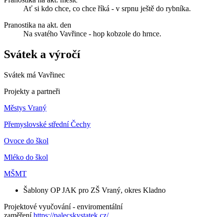
Ať si kdo chce, co chce říká - v srpnu ještě do rybníka.
Pranostika na akt. den
Na svatého Vavřince - hop kobzole do hrnce.
Svátek a výročí
Svátek má
Vavřinec
Projekty a partneři
Městys Vraný
Přemyslovské střední Čechy
Ovoce do škol
Mléko do škol
MŠMT
Šablony OP JAK pro ZŠ Vraný, okres Kladno
Projektové vyučování - enviromentální
zaměření
https://palecskystatek.cz/