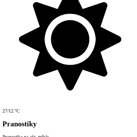
27/12 °C
Pranostiky
Pranostika na akt. měsíc