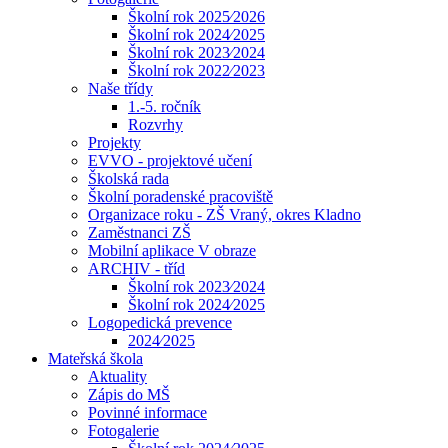
Školní rok 2025⁄2026
Školní rok 2024⁄2025
Školní rok 2023⁄2024
Školní rok 2022⁄2023
Naše třídy
1.-5. ročník
Rozvrhy
Projekty
EVVO - projektové učení
Školská rada
Školní poradenské pracoviště
Organizace roku - ZŠ Vraný, okres Kladno
Zaměstnanci ZŠ
Mobilní aplikace V obraze
ARCHIV - tříd
Školní rok 2023⁄2024
Školní rok 2024⁄2025
Logopedická prevence
2024⁄2025
Mateřská škola
Aktuality
Zápis do MŠ
Povinné informace
Fotogalerie