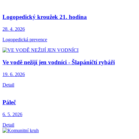
Logopedický kroužek 21. hodina
28. 4.
2026
Logopedická prevence
Ve vodě nežijí jen vodníci - Šlapáničtí rybáři
19. 6.
2026
Detail
Páleč
6. 5.
2026
Detail