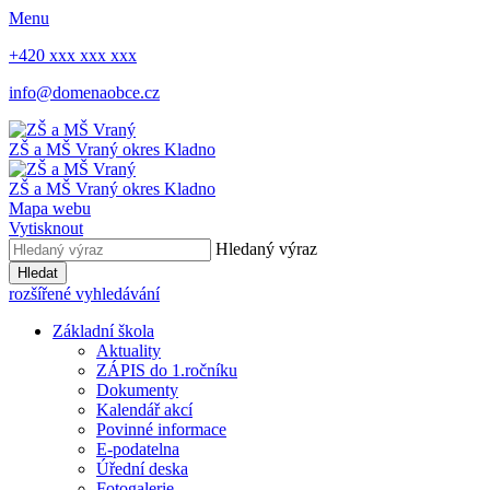
Menu
+420 xxx xxx xxx
info@domenaobce.cz
ZŠ a MŠ Vraný
okres Kladno
ZŠ a MŠ Vraný
okres Kladno
Mapa webu
Vytisknout
Hledaný výraz
Hledat
rozšířené vyhledávání
Základní škola
Aktuality
ZÁPIS do 1.ročníku
Dokumenty
Kalendář akcí
Povinné informace
E-podatelna
Úřední deska
Fotogalerie