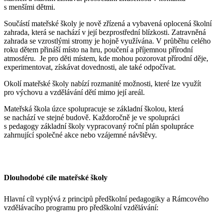
s menšími dětmi.
Součástí mateřské školy je nově zřízená a vybavená oplocená školní
zahrada, která se nachází v její bezprostřední blízkosti. Zatravněná
zahrada se vzrostlými stromy je hojně využívána. V průběhu celého
roku dětem přináší místo na hru, poučení a příjemnou přírodní
atmosféru. Je pro děti místem, kde mohou pozorovat přírodní děje,
experimentovat, získávat dovednosti, ale také odpočívat.
Okolí mateřské školy nabízí rozmanité možnosti, které lze využít
pro výchovu a vzdělávání dětí mimo její areál.
Mateřská škola úzce spolupracuje se základní školou, která
se nachází ve stejné budově. Každoročně je ve spolupráci
s pedagogy základní školy vypracovaný roční plán spolupráce
zahrnující společné akce nebo vzájemné návštěvy.
Dlouhodobé cíle mateřské školy
Hlavní cíl vyplývá z principů předškolní pedagogiky a Rámcového
vzdělávacího programu pro předškolní vzdělávání: