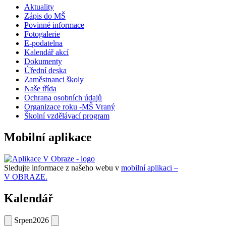
Aktuality
Zápis do MŠ
Povinné informace
Fotogalerie
E-podatelna
Kalendář akcí
Dokumenty
Úřední deska
Zaměstnanci školy
Naše třída
Ochrana osobních údajů
Organizace roku -MŠ Vraný
Školní vzdělávací program
Mobilní aplikace
Sledujte informace z našeho webu v
mobilní aplikaci –
V OBRAZE.
Kalendář
Srpen
2026