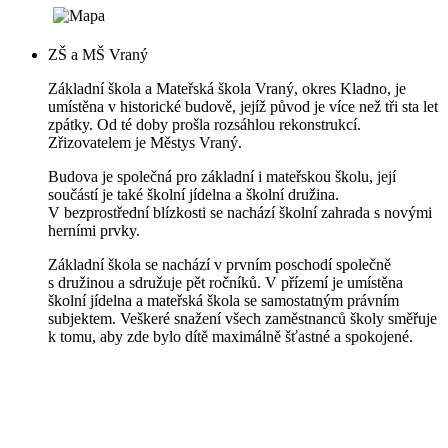
ZŠ a MŠ Vraný
Základní škola a Mateřská škola Vraný, okres Kladno, je
umístěna v historické budově, jejíž původ je více než tři sta let
zpátky. Od té doby prošla rozsáhlou rekonstrukcí.
Zřizovatelem je Městys Vraný.
Budova je společná pro základní i mateřskou školu, její
součástí je také školní jídelna a školní družina.
V bezprostřední blízkosti se nachází školní zahrada s novými
herními prvky.
Základní škola se nachází v prvním poschodí společně
s družinou a sdružuje pět ročníků. V přízemí je umístěna
školní jídelna a mateřská škola se samostatným právním
subjektem. Veškeré snažení všech zaměstnanců školy směřuje
k tomu, aby zde bylo dítě maximálně šťastné a spokojené.