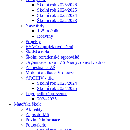
Školní rok 2025⁄2026
Školní rok 2024⁄2025
Školní rok 2023⁄2024
Školní rok 2022⁄2023
Naše třídy
1.-5. ročník
Rozvrhy
Projekty
EVVO - projektové učení
Školská rada
Školní poradenské pracoviště
Organizace roku - ZŠ Vraný, okres Kladno
Zaměstnanci ZŠ
Mobilní aplikace V obraze
ARCHIV - tříd
Školní rok 2023⁄2024
Školní rok 2024⁄2025
Logopedická prevence
2024⁄2025
Mateřská škola
Aktuality
Zápis do MŠ
Povinné informace
Fotogalerie