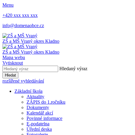
Menu
+420 xxx xxx xxx
info@domenaobce.cz
ZŠ a MŠ Vraný
okres Kladno
ZŠ a MŠ Vraný
okres Kladno
Mapa webu
Vytisknout
Hledaný výraz
Hledat
rozšířené vyhledávání
Základní škola
Aktuality
ZÁPIS do 1.ročníku
Dokumenty
Kalendář akcí
Povinné informace
E-podatelna
Úřední deska
Fotogalerie