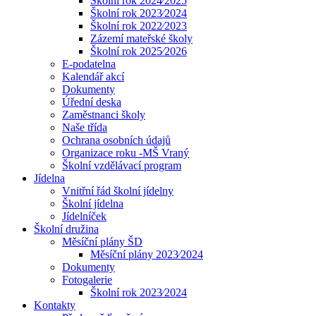
Školní rok 2024⁄2025
Školní rok 2023⁄2024
Školní rok 2022⁄2023
Zázemí mateřské školy
Školní rok 2025⁄2026
E-podatelna
Kalendář akcí
Dokumenty
Úřední deska
Zaměstnanci školy
Naše třída
Ochrana osobních údajů
Organizace roku -MŠ Vraný
Školní vzdělávací program
Jídelna
Vnitřní řád školní jídelny
Školní jídelna
Jídelníček
Školní družina
Měsíční plány ŠD
Měsíční plány 2023⁄2024
Dokumenty
Fotogalerie
Školní rok 2023⁄2024
Kontakty