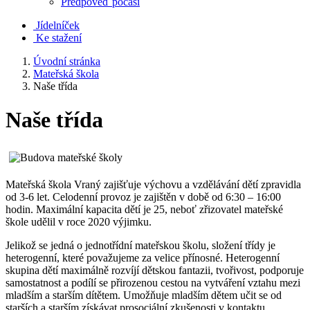
Předpověď počasí
Jídelníček
Ke stažení
Úvodní stránka
Mateřská škola
Naše třída
Naše třída
Mateřská škola Vraný zajišťuje výchovu a vzdělávání dětí zpravidla
od 3-6 let. Celodenní provoz je zajištěn v době od 6:30 – 16:00
hodin. Maximální kapacita dětí je 25, neboť zřizovatel mateřské
škole udělil v roce 2020 výjimku.
Jelikož se jedná o jednotřídní mateřskou školu, složení třídy je
heterogenní, které považujeme za velice přínosné. Heterogenní
skupina dětí maximálně rozvíjí dětskou fantazii, tvořivost, podporuje
samostatnost a podílí se přirozenou cestou na vytváření vztahu mezi
mladším a starším dítětem. Umožňuje mladším dětem učit se od
starších a starším získávat prosociální zkušenosti v kontaktu