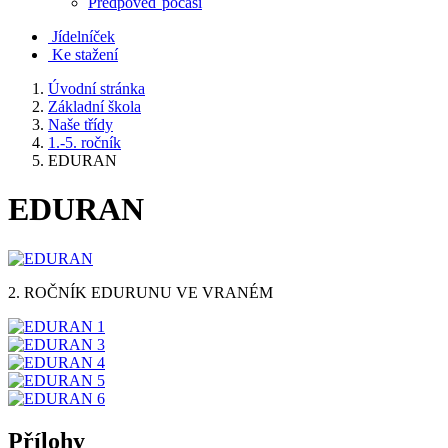
Předpověď počasí
Jídelníček
Ke stažení
Úvodní stránka
Základní škola
Naše třídy
1.-5. ročník
EDURAN
EDURAN
2. ROČNÍK EDURUNU VE VRANÉM
Přílohy