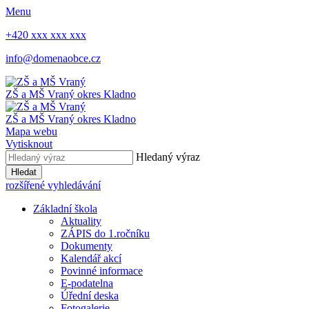
Menu
+420 xxx xxx xxx
info@domenaobce.cz
ZŠ a MŠ Vraný
okres Kladno
ZŠ a MŠ Vraný
okres Kladno
Mapa webu
Vytisknout
Hledaný výraz
Hledat
rozšířené vyhledávání
Základní škola
Aktuality
ZÁPIS do 1.ročníku
Dokumenty
Kalendář akcí
Povinné informace
E-podatelna
Úřední deska
Fotogalerie