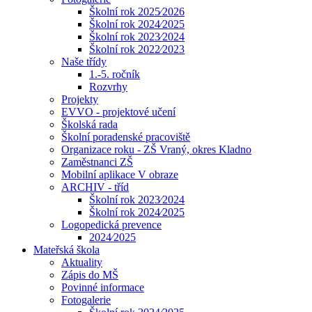
Školní rok 2025⁄2026
Školní rok 2024⁄2025
Školní rok 2023⁄2024
Školní rok 2022⁄2023
Naše třídy
1.-5. ročník
Rozvrhy
Projekty
EVVO - projektové učení
Školská rada
Školní poradenské pracoviště
Organizace roku - ZŠ Vraný, okres Kladno
Zaměstnanci ZŠ
Mobilní aplikace V obraze
ARCHIV - tříd
Školní rok 2023⁄2024
Školní rok 2024⁄2025
Logopedická prevence
2024⁄2025
Mateřská škola
Aktuality
Zápis do MŠ
Povinné informace
Fotogalerie