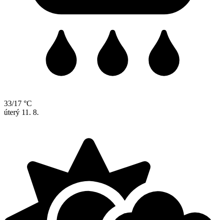
33/17 °C
úterý
11. 8.