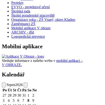
Projekty
EVVO - projektové učení
Školská rada
Školní poradenské pracoviště
Organizace roku - ZŠ Vraný, okres Kladno
Zaměstnanci ZŠ
Mobilní aplikace V obraze
ARCHIV - tříd
Logopedická prevence
Mobilní aplikace
Sledujte informace z našeho webu v
mobilní aplikaci –
V OBRAZE.
Kalendář
Srpen
2026
Po
Út
St
Čt
Pá
So
Ne
27
28
29
30
31
1
2
3
4
5
6
7
8
9