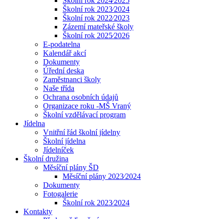
Školní rok 2024⁄2025
Školní rok 2023⁄2024
Školní rok 2022⁄2023
Zázemí mateřské školy
Školní rok 2025⁄2026
E-podatelna
Kalendář akcí
Dokumenty
Úřední deska
Zaměstnanci školy
Naše třída
Ochrana osobních údajů
Organizace roku -MŠ Vraný
Školní vzdělávací program
Jídelna
Vnitřní řád školní jídelny
Školní jídelna
Jídelníček
Školní družina
Měsíční plány ŠD
Měsíční plány 2023⁄2024
Dokumenty
Fotogalerie
Školní rok 2023⁄2024
Kontakty