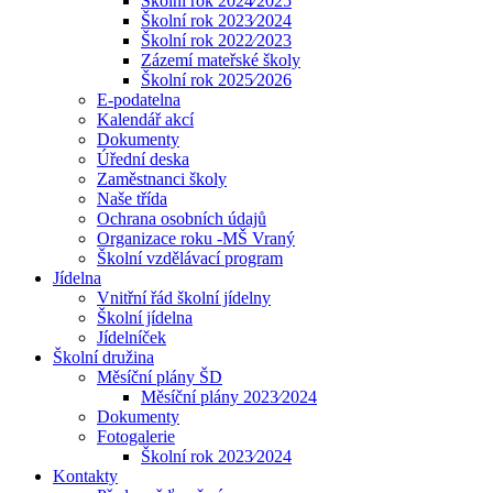
Školní rok 2024⁄2025
Školní rok 2023⁄2024
Školní rok 2022⁄2023
Zázemí mateřské školy
Školní rok 2025⁄2026
E-podatelna
Kalendář akcí
Dokumenty
Úřední deska
Zaměstnanci školy
Naše třída
Ochrana osobních údajů
Organizace roku -MŠ Vraný
Školní vzdělávací program
Jídelna
Vnitřní řád školní jídelny
Školní jídelna
Jídelníček
Školní družina
Měsíční plány ŠD
Měsíční plány 2023⁄2024
Dokumenty
Fotogalerie
Školní rok 2023⁄2024
Kontakty