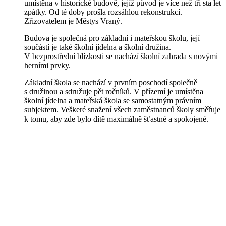
umístěna v historické budově, jejíž původ je více než tři sta let
zpátky. Od té doby prošla rozsáhlou rekonstrukcí.
Zřizovatelem je Městys Vraný.
Budova je společná pro základní i mateřskou školu, její
součástí je také školní jídelna a školní družina.
V bezprostřední blízkosti se nachází školní zahrada s novými
herními prvky.
Základní škola se nachází v prvním poschodí společně
s družinou a sdružuje pět ročníků. V přízemí je umístěna
školní jídelna a mateřská škola se samostatným právním
subjektem. Veškeré snažení všech zaměstnanců školy směřuje
k tomu, aby zde bylo dítě maximálně šťastné a spokojené.