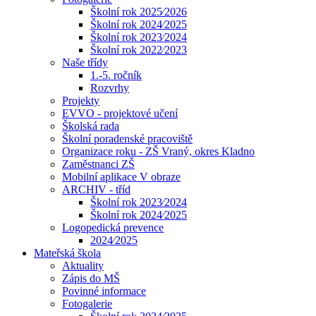
Školní rok 2025⁄2026
Školní rok 2024⁄2025
Školní rok 2023⁄2024
Školní rok 2022⁄2023
Naše třídy
1.-5. ročník
Rozvrhy
Projekty
EVVO - projektové učení
Školská rada
Školní poradenské pracoviště
Organizace roku - ZŠ Vraný, okres Kladno
Zaměstnanci ZŠ
Mobilní aplikace V obraze
ARCHIV - tříd
Školní rok 2023⁄2024
Školní rok 2024⁄2025
Logopedická prevence
2024⁄2025
Mateřská škola
Aktuality
Zápis do MŠ
Povinné informace
Fotogalerie