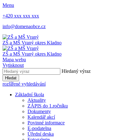
Menu
+420 xxx xxx xxx
info@domenaobce.cz
ZŠ a MŠ Vraný
okres Kladno
ZŠ a MŠ Vraný
okres Kladno
Mapa webu
Vytisknout
Hledaný výraz
Hledat
rozšířené vyhledávání
Základní škola
Aktuality
ZÁPIS do 1.ročníku
Dokumenty
Kalendář akcí
Povinné informace
E-podatelna
Úřední deska
Fotogalerie