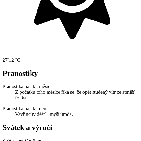
27/12 °C
Pranostiky
Pranostika na akt. měsíc
Z počátku toho měsíce říká se, že opět studený vítr ze strnišť
fouká.
Pranostika na akt. den
Vavřincův déšť - myší úroda.
Svátek a výročí
Svátek má
Vavřinec