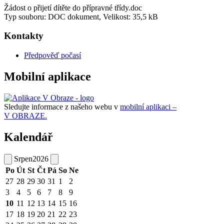
Žádost o přijetí dítěte do přípravné třídy.doc
Typ souboru: DOC dokument, Velikost: 35,5 kB
Kontakty
Předpověď počasí
Mobilní aplikace
Sledujte informace z našeho webu v
mobilní aplikaci –
V OBRAZE.
Kalendář
Srpen
2026
Po
Út
St
Čt
Pá
So
Ne
27
28
29
30
31
1
2
3
4
5
6
7
8
9
10
11
12
13
14
15
16
17
18
19
20
21
22
23